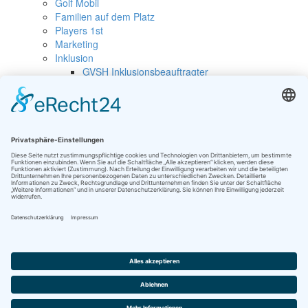
Golf Mobil
Familien auf dem Platz
Players 1st
Marketing
Inklusion
GVSH Inklusionsbeauftragter
Inklusionsturniere
Golfurlaub
Merkblätter des DGV
Kontaktformular
Golfclubs Login
Golfverband Schleswig-Holstein e.V.
· Schloßstr. 5-7 · 23701 Eutin
Tel.: +49 (0) 4521-830666 · Fax: +49 (0) 4521-830665 · E-Mail:
info@gvsh.de
© Golfverband Schleswig-Holstein
HOME
Navigation überspringen
Kontaktformular
Impressum
Datenschutz