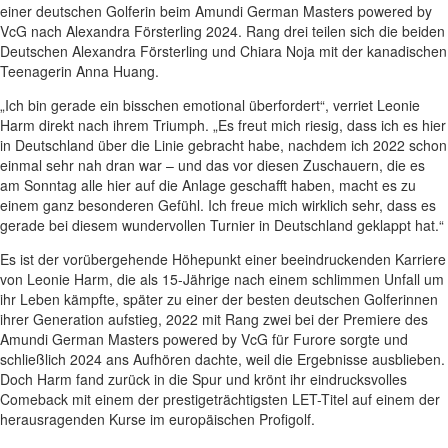
einer deutschen Golferin beim Amundi German Masters powered by
VcG nach Alexandra Försterling 2024. Rang drei teilen sich die beiden
Deutschen Alexandra Försterling und Chiara Noja mit der kanadischen
Teenagerin Anna Huang.
„Ich bin gerade ein bisschen emotional überfordert“, verriet Leonie
Harm direkt nach ihrem Triumph. „Es freut mich riesig, dass ich es hier
in Deutschland über die Linie gebracht habe, nachdem ich 2022 schon
einmal sehr nah dran war – und das vor diesen Zuschauern, die es
am Sonntag alle hier auf die Anlage geschafft haben, macht es zu
einem ganz besonderen Gefühl. Ich freue mich wirklich sehr, dass es
gerade bei diesem wundervollen Turnier in Deutschland geklappt hat.“
Es ist der vorübergehende Höhepunkt einer beeindruckenden Karriere
von Leonie Harm, die als 15-Jährige nach einem schlimmen Unfall um
ihr Leben kämpfte, später zu einer der besten deutschen Golferinnen
ihrer Generation aufstieg, 2022 mit Rang zwei bei der Premiere des
Amundi German Masters powered by VcG für Furore sorgte und
schließlich 2024 ans Aufhören dachte, weil die Ergebnisse ausblieben.
Doch Harm fand zurück in die Spur und krönt ihr eindrucksvolles
Comeback mit einem der prestigeträchtigsten LET-Titel auf einem der
herausragenden Kurse im europäischen Profigolf.