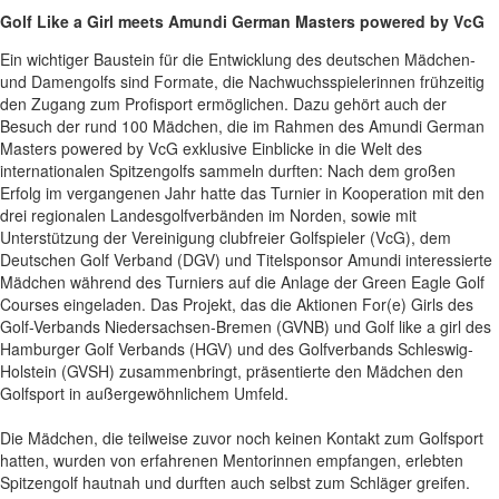
Golf Like a Girl meets Amundi German Masters powered by VcG
Ein wichtiger Baustein für die Entwicklung des deutschen Mädchen-
und Damengolfs sind Formate, die Nachwuchsspielerinnen frühzeitig
den Zugang zum Profisport ermöglichen. Dazu gehört auch der
Besuch der rund 100 Mädchen, die im Rahmen des Amundi German
Masters powered by VcG exklusive Einblicke in die Welt des
internationalen Spitzengolfs sammeln durften: Nach dem großen
Erfolg im vergangenen Jahr hatte das Turnier in Kooperation mit den
drei regionalen Landesgolfverbänden im Norden, sowie mit
Unterstützung der Vereinigung clubfreier Golfspieler (VcG), dem
Deutschen Golf Verband (DGV) und Titelsponsor Amundi interessierte
Mädchen während des Turniers auf die Anlage der Green Eagle Golf
Courses eingeladen. Das Projekt, das die Aktionen For(e) Girls des
Golf-Verbands Niedersachsen-Bremen (GVNB) und Golf like a girl des
Hamburger Golf Verbands (HGV) und des Golfverbands Schleswig-
Holstein (GVSH) zusammenbringt, präsentierte den Mädchen den
Golfsport in außergewöhnlichem Umfeld.
Die Mädchen, die teilweise zuvor noch keinen Kontakt zum Golfsport
hatten, wurden von erfahrenen Mentorinnen empfangen, erlebten
Spitzengolf hautnah und durften auch selbst zum Schläger greifen.