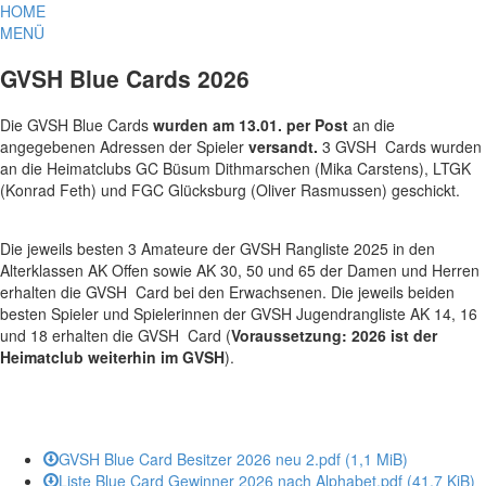
HOME
MENÜ
GVSH Blue Cards 2026
Die GVSH Blue Cards
wurden am 13.01. per Post
an die
angegebenen Adressen der Spieler
versandt.
3 GVSH Cards wurden
an die Heimatclubs GC Büsum Dithmarschen (Mika Carstens), LTGK
(Konrad Feth) und FGC Glücksburg (Oliver Rasmussen) geschickt.
Die jeweils besten 3 Amateure der GVSH Rangliste 2025 in den
Alterklassen AK Offen sowie AK 30, 50 und 65 der Damen und Herren
erhalten die GVSH Card bei den Erwachsenen. Die jeweils beiden
besten Spieler und Spielerinnen der GVSH Jugendrangliste AK 14, 16
und 18 erhalten die GVSH Card (
Voraussetzung: 2026 ist der
Heimatclub weiterhin im GVSH
).
GVSH Blue Card Besitzer 2026 neu 2.pdf
(1,1 MiB)
Liste Blue Card Gewinner 2026 nach Alphabet.pdf
(41,7 KiB)