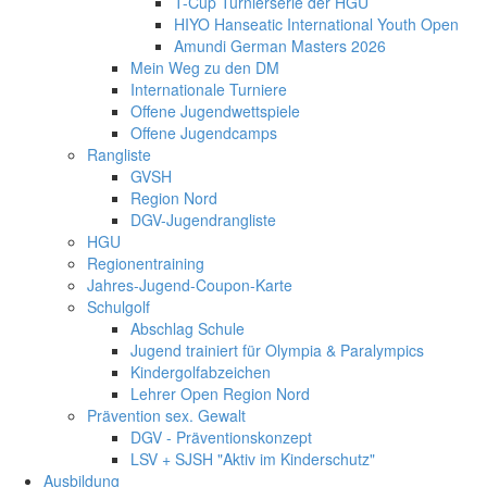
T-Cup Turnierserie der HGU
HIYO Hanseatic International Youth Open
Amundi German Masters 2026
Mein Weg zu den DM
Internationale Turniere
Offene Jugendwettspiele
Offene Jugendcamps
Rangliste
GVSH
Region Nord
DGV-Jugendrangliste
HGU
Regionentraining
Jahres-Jugend-Coupon-Karte
Schulgolf
Abschlag Schule
Jugend trainiert für Olympia & Paralympics
Kindergolfabzeichen
Lehrer Open Region Nord
Prävention sex. Gewalt
DGV - Präventionskonzept
LSV + SJSH "Aktiv im Kinderschutz"
Ausbildung